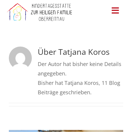
Zum
Inhalt
Toggl
springen
Navig
Startseite
Infos
Über
Tatjana Koros
Der Autor hat bisher keine Details
Aktuelles
angegeben.
Kontakt
Bisher hat Tatjana Koros, 11 Blog
Beiträge geschrieben.
Anmeldung
Über uns